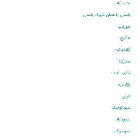
احمدآباد
·
باستی یا همان شهرک باستی
·
شورکاب
·
جائیج
·
گلندوک
·
نجارکلا
·
قاضی آباد
·
باغ دره
·
ناران
·
سبو کوچک
·
تیمورآباد
·
سبو بزرگ
·