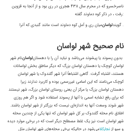
ناصرخسرو که در محرم سال 438 هجری در ری بود و از آنجا به قزوین
:
رفت ، در ذکر کوه دماوند گفته
.
گویند
لواسان
میان ری و آمل کوه دماوند است مانند گنبدی که آنرا
نام صحیح شهر لواسان
بدون پسوند یا پیشوند می‌باشد و نباید آن را با دهستان
لواسان
نام شهر
لواسان کوچک یا دهستان لواسان بزرگ که دیگر مناطق بخش لواسانات
هستند، اشتباه گرفت. گاهی اشتباهاً آنرا شهر گلندوک یا شهر لواسان
کوچک می‌نامند که این اسامی غیررسمی بوده و کاربرد ندارند زیرا
دهستان لواسان بزرگ یا مرکز آن یعنی روستای لواسان بزرگ، شهر نیستند
که برای رفع تشابه اسمی با آنها از پسوند استفاده شود و اگر هم روزی
شهر شوند وسعت آنها به اندازه‌ای نیست که بزرگتر از شهر لواسان باشند.
اطلاق نام محله گلندوک بر کل شهر لواسان که تنها یکی از چندین محله
شهر لواسان است نیز یک غلط مصطلح دیگر است که در برخی موارد دیده
و سبو از
نجارکلا
می‌شود در حالیکه برخی محله‌های شهر لواسان مثل