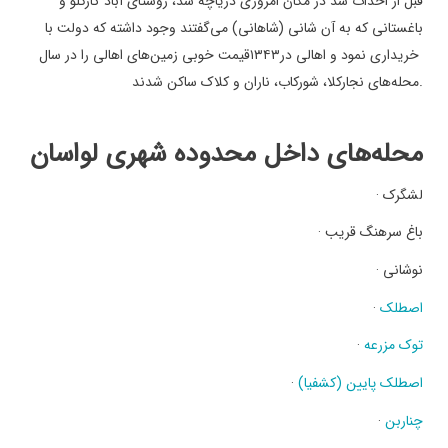
قبل از احداث سد در مکان امروزی دریاچه سد، روستای آباد گارکلو و
باغستانی که به آن شانی (شاهانی) می‌گفتند وجود داشته که دولت با
خریداری نمود و اهالی در
۱۳۴۳
قیمت خوبی زمین‌های اهالی را در سال
.
محله‌های نجارکلا، شورکاب، ناران و کلاک ساکن شدند
محله‌های داخل محدوده شهری لواسان
لشگرک
·
باغ سرهنگ قریب
·
نوشانی
·
اصطلک
·
توک مزرعه
·
اصطلک پایین (کشفیا)
·
چناربن
·