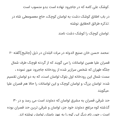
.
کوشک علی کامه که در جاجرود نهاده است بدو منسوب است
در باب اطلاق کوشک دشت به لواسان کوچک، حاج معصومعلی شاه در
:
تذکره طرائق الحقایق نوشته
.
لواسان کوچک را کوشک دشت نامند
:
محمد حسن خان صنیع الدوله در مرات البلدان در ذیل (جائیج)گفته
2-
قصران علیا همین لواسانات را می گویند که از گردنه قوچک طرف شمال
جلگه طهران که شخص سرازیر شده از رودخانه جاجرود عبور نموده ،
سمت شمال این رودخانه اول بلوک لواسان است، که به دو لواسان تقسیم
شده: لواسان بزرگ و لواسان کوچک و این لواسانات را حالا هم قصران علیا
.
میگویند
حد شرقی قصران به مشرق لواسان که دماوند است می رسد و در
3-
گذشته کوه مرتفع دماوند خود جزء لواسان و شرقی ترین حد قصران بوده
است ، چون نام دیگر این کوه را به عهد باستان لواسان نوشته اند.