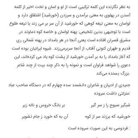
به نظر نگارنده این کلمه ترکیبی است از لو و اسان و لخت اخیر از کلمه
آسدن در پهلوی به معنی برآمدن و سرزدن (خورشید) اشتقاق دارد و
لواسان به معنی تیغه کوهی که خورشید از آن سر بر می زند یا تیغه طلوع
است با توجیهی بدین تلخیص: پهنه لواسان و خاصه کوه دماوند در
مشرق قصران افتاده است یعنی آنجا در هر بامداد در پهنه شمالی ری
قدیم و طهران کنونی آفتاب از آنجا سربرمی‌زند. شیوه ایرانیان بوده است
که آغاز بامداد را به بر آمدن خورشید از پشت کوه یاد می کرده‌اند، این
دعوی را شواهد فراوان است و نمونه را به ذکر چند بیت از چند شاعر
.
بزرگ بسنده می‌کند
جنیدی از ادیبان و شاعران دانشمند سده چهارم که در دستگاه صاحب عباد
:
منزلتی داشت سروده
شبگیر صبوح را ز سر گیر بر بانگ خروس و ناله زیر
خورشید که برزند سر از کوه آن به که خورد ز جام تشویر
:
فردوسی به این صورت سروده است