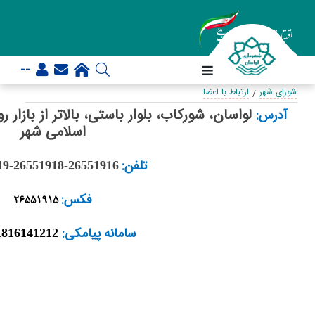
--
شورای شهر
ارتباط با اعضا
لواسان، شورکاب، بلوار باستی، بالاتر از بازار
آدرس
:
اسلامی شهر
تلفن:
19-26551918-26551916
فکس:
26551915
سامانه پیامکی:
1816141212