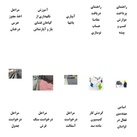
راهنمای
راهنمای
آموزش
مراحل
پرداخت
دریافت
آبیاری
نگهداری از
اخذ مجوز
عوارض
مفاصا
باغها
گیاهان فضای
حرس
کسب و
حساب
باز و آپارتمانی
درختان
پیشه
نوسازی
اسامی
گردش کار
مراحل
مراحل
مراحل
مهندسین
کمیسیون
درخواست
درخواست سنگ
درخواست
فعال در
ماده صد
آسفالت
فرش
جدول
لواسان