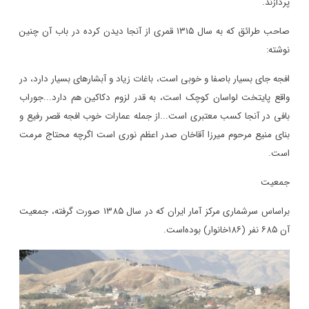
پردازند.
صاحب طرائق که به سال ١٣١
۵
قمری از آنجا دیدن کرده در باب آن چنین
نوشته
:
افجه جای بسیار باصفا و خوبی است، باغات زیاد و آبشارهای بسیار دارد، در
واقع پایتخت لواسان کوچک است، به قدر لزوم دکاکین هم دارد...جوراب
بافی در آنجا کسب معتبری است...از جمله عمارات خوب افجه قصر رفیع و
بنای منیع مرحوم میرزا آقاخان صدر اعظم نوری است اگرچه محتاج مرمت
است.
جمعیت
براساس سرشماری مرکز آمار ایران که در سال
۱۳۸۵
صورت گرفته، جمعیت
آن
۶۸۵
نفر (
۱۸۶
خانوار) بوده‌است.