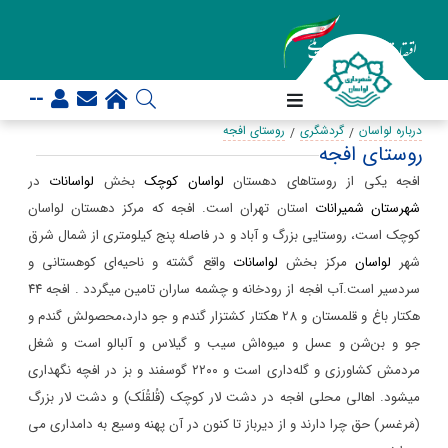
--
درباره لواسان
گردشگری
روستای افجه
روستای افجه
افجه یکی از روستاهای دهستان
لواسان کوچک
بخش
لواسانات
در
شهرستان شمیرانات
استان تهران است. افجه که مرکز دهستان لواسان
کوچک است، روستایی بزرگ و آباد و در فاصله پنج کیلومتری از شمال شرق
شهر
لواسان
مرکز بخش
لواسانات
واقع گشته و ناحیه‌ای کوهستانی و
سردسیر است.آب افجه از رودخانه و چشمه ساران تامین میگردد . افجه
۴۴
هکتار باغ و قلمستان و ٢٨ هکتار کشتزار گندم و جو دارد،محصولش گندم و
جو و بن‌شن و عسل و میوه‌اش سیب و گیلاس و آلبالو است و شغل
مردمش کشاورزی و گله‌داری است و ٢٢٠٠ گوسفند و بز در افچه نگهداری
میشود. اهالی محلی افجه در دشت لار کوچک (قُلقُلَک) و دشت لار بزرگ
(مَرغسر) حق چرا دارند و از دیرباز تا کنون در آن پهنه وسیع به دامداری می