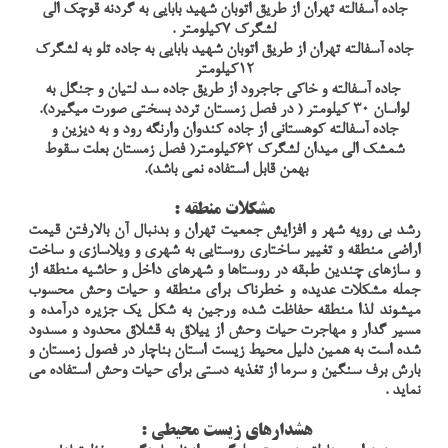
جاده آسفالته تهران از طريق اتوبان شهيد بابايي به گردنه قوچك الي
لشگرك 7كيلومتر .
جاده آسفالته تهران از طريق اتوبان شهيد بابايي به جاده تلو به لشگرك
12كيلومتر
جاده آسفالته و خاكي جاجرود از طريق جاده سد لتيان و جنگل به
لواسان 30 كيلومتر ( در فصل زمستان تردد بسختي صورت ميگيرد).
جاده آسفالته كوهستاني از جاده كندوان وارنگه رود و به ديزين و
شمشك الي میدان لشگرک 62كيلومتر( فصل زمستان بعلت سقوط
بهمن قابل استفاده نمي باشد).
مشكلات منطقه :
رشد بي رويه شهر و افزايش جمعيت تهران و بدنبال آن بالارفتن قيمت
اراضي منطقه و تغيير ساختاري روستايي به شهري و ويلاسازي و ساخت
و سازهاي چندين طبقه در روستاها و شهرهاي داخل و حاشيه منطقه از
جمله مشكلات عديده و خطرناك براي منطقه و حيات وحش محسوب
ميشوند لذا منطقه حفاظت شده ورجين به شكل يك جزيره درآمده و
مسير گدار و مهاجرت حيات وحش از ييلاق به قشلاق محدود و مسدود
شده است به همين دليل محيط زيست استان بناچار در فصول زمستان و
بارش برف سنگين و سرما از تغذيه دستي براي حيات وحش استفاده مي
نمايد .
هشدارهاي زيست محيطي :