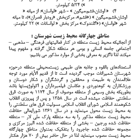
») 5/24 کیلومتر.
4) « اوشان،فشم،میگون » - شهر «لواسان»: از میانه «
اوشان،فشم،میگون » («فشم»، مرکزبخش «رودبار قصران»)، تا میانه
شهر «لواسان» («گلندوک» مرکز بخش « لواسانات ») 22 کیلومتر.
مناطق چهارگانه محیط زیست شهرستان :
از آنجائیکه محیط زیست منطقه در کنار فعالیتهای فرهنگی – مذهبی –
اجتماعی جامعه انسانی و بومی هر منطقه شکل گرفته و مفهوم پیدا
میکند لذا ناگزیر به معرفی بخشی از موارد مذکور می باشیم:
استعدادهای بالقوه و جاذبه های طبیعی زیستمحیطی منطقه درحوزه
شهرستان شمیرانات موجب گردیده است تا از قدیم الأیام مورد توجه
علاقمندان به طبیعت و محققین و گردشگران و شکار دوستان و
ورزشکاران به کوهنوردی و عکاسان فیلمبرداران و اکولوژیستها باشد
بطوریکه بخش وسیعی از منطقه موصوف از سال 1174 به صورت قرق
سلطنتی حفاظت میشده است در سال 1358 و پس از پیروزی انقلاب
شکوهمند اسلامی شورای انقلاب اسلامی مسولیت قرق های سلطنتی را
به محیط زیست محول مینماید و در سال 1361 شورایعالی حفاظت
محیط زیست منطقه مذکور را به سه منطقه پارک ملی لار – منطقه
حفاظت شده ورجین – بخشی از منطقه حفاظت شده البرز مرکزی و
مجموعه حفاظت شده جاجرود را بتفکیک بعننوان مناطق چهارگانه
محیط زیست مصوب مینماید لذا در حال حاضر بیش از 70 هزار هکتار