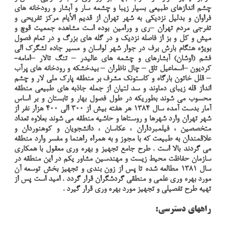
چشم اندازهاي طبيعي بسيار زيبا و چشمه سار و آبشار و رودخانه هاي
فراوان و بدليل نزديكي به شهر تهران از قديم الأيام مركز تفريحي و
تفرجي مردم تهران –ري و ورامين بوده است مشاهده جمعيت قوچ و
ميش و كل و بز از فاصله نزديك و در گله هاي بزرگ و در تمام فصول
بويژه هنگام بارش برف در جوار شهر لواسان و مسير جاده لشگرك الي
فشم (اوشان) آبشارهاي و چشمه هاي عاليدر – تنگ تالار –امامه-
كرديون –اسماعيل تاق – چال ناظران – بيدخشكه و رودخانه هاي پرآب
– قلل خاتون بارگاه و كاستونك مشرف بر منطقه پارك ملي لار و چشم
انداز قله زيباي دماوند و سد لتيان از جمله جاذبه هاي طبيعي منطقه
محسوب مي شوند بطوريكه در طول فصول بهار و تابستان و بر اساس
آمار بدست آمده سال 1384 هر هفته بيش از 300 الي 400 هزار نفر از
شهر تهران وارد شهرها و روستاها و حاشيه منطقه مي شوند بعلاوه تعداد
متخصصين ، فيلمبرداران ، عكاسان ، دانشجويان و كوهنوردان و
علاقمندان به طبيعت كه با مجوز و به همراه راهنما و مفسر وارد منطقه
مي گردند بالا است . طرح جامع تجهيز و بهره وري معقول با همكاري
سازمان حفاظت محيط زيست و مهندسين مشاور يكم در اين منطقه در
سال 1381 مطالعه شده تا پس از زون بندي و تجهيز بخش توسعه آن
مورد بهره وري علمي و منطقي گردشگران قرار گردد . اميد است پس از
تهيه طرح تفصيلي و تجهيز مورد بهره وري قرار گيرد .
راههاي دسترسي: