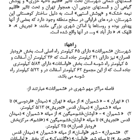
قسمتهای شمالی شهرستان تحت تاثیر «اقلیم ناحیه خزری» و پوشش
گیاهی آن و قسمتهای جنوبی آن، همجوار تهران و تحت تاثیر «اقلیم
نیمه خشک» و «پوشش استپی» است. به دلیل ساختار کوهستانی این
شهرستان، دره های فراوانی در سطح منطقه وجود دارد که بعضی از آنها
پهناور بوده و روستاها یا اماکن شهری بزرگی مانند: « تجریش »، «
قلهک »، « دار آباد » و.... در آنها واقع شده است.
راهها:
شهرستان «شمیرانات» دارای 65 کیلومتر راه اصلی است. بخش «رودبار
قصران» نیز دارای 41 کیلومتر جاده است که 36 کیلومتر آن آسفالت و
5 کیلومتر راه شوسه است. بخش «لواسانات» دارای 5/84 کیلومتری
جاده است که از این مجموع 62 کیلومتر آسفالت در و 5/22 کیلومتر راه
شوسه می باشد.
فاصله مراکز مهم شهری در «شمیرانات» عبارتند از:
1) « تهران » - « شمیران »: از میانه « تهران » (میدان «فردوسی») تا
میانه « شمیران » (میدان قدس «تجریش») 5/13 کیلومتر.
2) « شمیران » - « اوشان،فشم،میگون »: از میانه « شمیران » (میدان
قدس «تجریش») تا میانه « اوشان،فشم،میگون » («فشم»، مرکزبخش
«رودبار قصران») 35 کیلومتر.
3) «شمیران» - شهر «لواسان»: از میانه « شمیران » (میدان قدس
«تجریش») تا میانه شهر «لواسان» («گلندوک» مرکز بخش « لواسانات