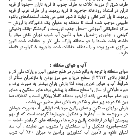
طرف شرق از مزرعه كلاك به طرف جنوب تا قريه ناران –جنوباً از قريه
ناران در امتداد رودخانه جاجرود تا قريه زردبند و از طرف غرب از قريه
زردبند تا پل كمرخاني و نهايتاً تا شهر فشم مي باشد. استعدادهاي بالقوه
طبيعي موجب شده است تا منطقه به عنوان يك ذخيرگاه با ارزش –
مركز تحقيقاتي آموزشي –محل جذب توريست و گردشگر-بانك ژنتيكي
گياهي و جانوري –تعديل هوا و تأمين آب شرب تهران نقش مؤثر را
داشته باشد .ضمناً با دو منطقه پارك ملي لار و حفاظت شده البرز
مركزي همرز بوده و با منطقه حفاظت شده جاجرود 8 كيلومتر فاصله
دارد .
آب و هواي منطقه :
هواي منطقه با توجه به واقع شدن در ضلع جنوبي البرز و پارك ملي لار و
ارتفاع بالاي 3912 از سطح دريا و هم مرز بودن با مازندران متأثر از
شرايط آب و هواي خزري بوده لذا بارش باران بيشتر به صورت برف و
دوره طولاني از سال را سطح منطقه با پوشش برف هاي سنگين و دماي
زير صفر مواجه مي باشد از اينرو منطقه كاملاً ييلاقي است و اختلاف دما
بين 25 درجه زير صفر و 35 درجه بالاي صفر متغير مي باشد .
بارش برفهاي سنگين و دماي پائين موجبات فراواني آب بصورت جوشان
در سرچشمه ها – آبشارها و تشكيل جويبارها گرديده است كه از بهم
پيوستن آنها در ارتفاعات پائين و دره ها ، رودخانه هاي گرمابدر –امامه –
كند-جاجرود تشكيل و آب سدلتيان را مشروب مي نمايند . آب سد
لتيان علاوه بر تأمين آب كشاورزي ورامين به ميزان 30% آب شرب