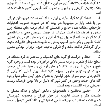
28 گونه خزنده و7گونه آبزی در این مناطق شناسایی شده اند لذا جزئ
بانک ژنتیکی گیاهی و جانوری و ذخیره گاه طبیعی کشور شناخته شده
اند.
4.
تعداد گردشگران وارد بر این مناطق که عمدتا شهروندان تهرانی
می با شند بالغ بر میلیونها نفر بوده که در صورت تصویب اعتبارات
طرحهای مطالعه شده جامع و تفصیلی که تمام عرصه های منطقه زون
بندی و تعریف شده است میتواند در جهت سرویس دهی و ساماندهی
گردشگر در منطقه از طریق ایجاد اماکن و زمینه های تفرجی در فضایی
کاملا طبیعی و بکر بدون آسیب رسانی به طبیعت همچنان تاثیرات مثبت
برای گردشگر داشته باشد و از طرفی محیط حوزه آبریز از آلودگی مصون
بماند.
5.
حفظ و حراست از گونه های اندمیک و منحصر به فرد منطقه در
سطح دنیا از شهرت و عزت بسیار بالایی برخوردار بوده است و وجود گونه
قوچ و میش البرزی در کنار شهرهای لواسان و رودبار قصران موجب
حیرت توریستهای خارجی بویژه کارشناسان بین الملی که یکی از
فاکتورهای مهم معرفی شهر لواسان به عنوان شهر ایمن سالم دنیا وجود
گله های حیات وحش در کنار شهر که دلیل بر بالا بودن فرهنگ زیست
محیطی مردم تلقیشده بوده است.
6.
حضور محققین ، دانشجویان ، دانش آموزان و علاقه مندان به
طبیعت بکر و دست نخورده در جوار تهران و محدوده شهرستان
شمیرانات منطقه را به جایگاه علمی تحقیقاتی و دانشگاهی تبدیل نموده
است.