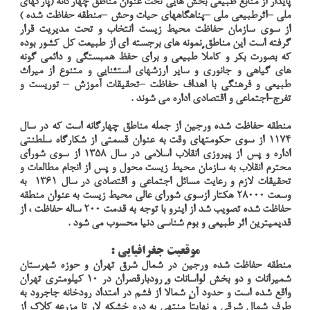
پايدار از منابع طبيعي بخش هايي تحت عنوان مناطق چهارگانه (پاركهاي
ملي –اثرطبيعي ملي –پناهگاههاي حيات وحش –منطقه حفاظت شده )
از سوي سازمان حفاظت محيط زيست انتخاب و تحت مديريت قرار
گرفته است اين مناطق نمونه هاي برجسته اي از طبيعت كل كشور بوده
كه بصورت بكر و كاملاً طبيعي و براي حفظ همبستگي و دائمي گونه
هاي گياهي و جانوري و ساير ارزشهاي استثنايي و متنوع از ميراث
طبيعي و فرهنگي با اهداف حفاظت –تحقيقات آموزش – توريست و
تفرج-اجتماعي و اقتصادي اداره مي شوند .
منطقه حفاظت شده ورجين از جمله مناطق چهارگانه است كه در سال
1174 از سوي حكومتهاي وقت به عنوان قسمتي از شكارگاه سلطنتي
اداره و پس از پيروزي انقلاب اسلامي در سال 1358 از سوي شوراي
محترم انقلاب به سازمان محيط زيست محول و پس از انجام مطالعات و
تحقيقات لازم و رعايت مسائل اجتماعي و اقتصادي در سال 1361 به
وسعت 28000 هكتار ازسوي شوراي عالي محيط زيست به عنوان منطقه
حفاظت شده تصويب شد از اينرو با توجه به قدمت 200 ساله حفاظت ، از
قديميترين اثر طبيعي و بوم شناسي دنيا محسوب مي شود .
موقعيت جغرافيايي :
منطقه حفاظت شده ورجين در شمال شرق تهران و حوزه شهرستان
شميرانات و دو بخش لواسانات و رودبارقصران در 10 كيلومتري تهران
واقع شده است و حدود آن شمالاً از فشم در امتداد رودخانه جاجرود به
طرف شمال شرقي و نهايتاً منتهي به دره خشكه لار تا مزرعه كلاك از