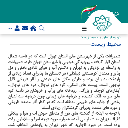
--
درباره لواسان
محیط زیست
محیط زیست
شميرانات يكی از شهرستان های استان تهران است که در ناحیه شمال
استان قرار گرفته و پیچیدگی عجیبی با شهرستان تهران دارد. شميرانات
به واسطه ی نزديکی به تهران و داشتن آب و هوای شادی بخش و دل
پذير و معتدل كوهستانی (ييلاقی) در تابستان ها پذيرای تعداد زيادی از
پايتخت نشينان بوده و دارای مکان های ديدنی و آثار تاريخی قابل
توجهی است. پيست های اسکی، کوه های توچال، دره های توچال،،
آبشارهای کوچک و بزرگ، رودخانه های پرآب و خروشان در دامنه کوه
های سر به فلک کشيده و درياچه های زيبايی چون درياچه سد لتيان
بخشی از جاذبه های طبيعی منطقه است که در کنار آثار متعدد تاريخی
و موزه های متعدد پذيرای گردشگران زيادی است.
با توجه به اینکه از گذشته های دور از مناطق خوش آب و هوا و ییلاقی
اطراف تهران به شمار می آمده همواره مورد توجه امرا و سلاطین وقت
بوده است. در دوره قاجاریه که شهر تهران به پایتختی انتخاب شد،