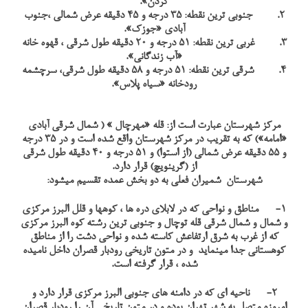
گردن».
2. جنوبی ترین نقطه: 35 درجه و 45 دقیقه عرض شمالی ،جنوب
آبادی «جوزک».
3. غربی ترین نقطه: 51 درجه و 20 دقیقه طول شرقی ، قهوه خانه
«آب زندگانی».
4. شرقی ترین نقطه: 51 درجه و 58 دقیقه طول شرقی، سرچشمه
رودخانه «سیاه پلاس».
مرکز شهرستان عبارت است از: قله «مهرچال » ( شمال شرقی آبادی
«امامه») که به تقریب در مرکز شهرستان واقع شده است و در 35 درجه
و 55 دقیقه عرض شمالی (از استوا) و 51 درجه و 40 دقیقه طول شرقی
از (گرینویچ) قرار دارد.
شهرستان شمیران فعلی به دو بخش عمده تقسیم میشود:
1-
مناطق و نواحی که در لابلای دره ها ، کوهها و قلل البرز مرکزی
و شمال و شمال شرقی قله توچال و جنوبی ترین رشته کوه البرز مرکزی
که از غرب به شرق ارتفاعش کاسته شده و نواحی دشت را از مناطق
کوهستانی جدا مینماید و در متون تاریخی رودبار قصران داخل نامیده
شده ، قرار گرفته است.
2-
ناحیه ای که در دامنه های جنوبی البرز مرکزی قرار دارد و
امروزه متصل به شهر تهران بوده و در متون تاریخی آن را رودبار قصران