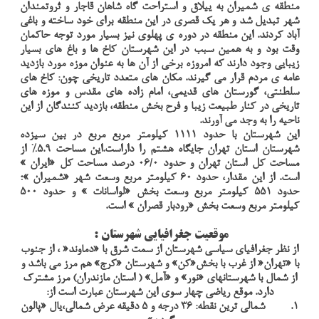
منطقه ی شمیران به ییلاق و استراحت گاه شاهان قاجار و ثروتمندان
شهر تبدیل شد و هر یک قصری در این منطقه برای خود ساخته و باغی
آباد کردند. این منطقه در دوره ی پهلوی نیز بسیار مورد توجه حاکمان
وقت بود و به همین سبب در این شهرستان کاخ ها و باغ های بسیار
زیبایی وجود دارند که امروزه برخی از آن ها به عنوان موزه مورد بازدید
عامه ی مردم قرار می گیرند. مکان های متعدد تاريخی چون: کاخ های
سلطنتی، گورستان های قديمی، امام زاده های مقدس و موزه های
تاريخی در کنار طبيعت زيبا و فرح بخش منطقه، بازدید کنندگان از این
ناحیه را به وجد می آورند.
این شهرستان با حدود 1111 کیلومتر مربع مربع در بین سیزده
شهرستان استان تهران جایگاه هشتم را داراست.این مساحت 5.9% از
مساحت کل استان تهران و حدود 06/0 درصد مساحت کل «ایران »
است. از این مقدار، حدود 60 کیلومتر مربع وسعت شهر «شمیران »؛
حدود 551 کیلومتر مربع وسعت بخش «لواسانات » و حدود 500
کیلومتر مربع وسعت بخش «رودبار قصران » است.
موقعیت جغرافیایی شهرستان :
از نظر جغرافیای سیاسی شهرستان از سمت شرق با «دماوند« ، از جنوب
با «تهران« از غرب با بخش«کن» و شهرستان «کرج» هم مرز می باشد و
از شمال با شهرستانهای «نور» و «آمل» ( استان مازندران) مرز مشترک
دارد. موقع ریاضی چهار سوی این شهرستان عبارت است از:
1. شمالی ترین نقطه: 36 درجه و 5 دقیقه عرض شمالی،یال «پالون