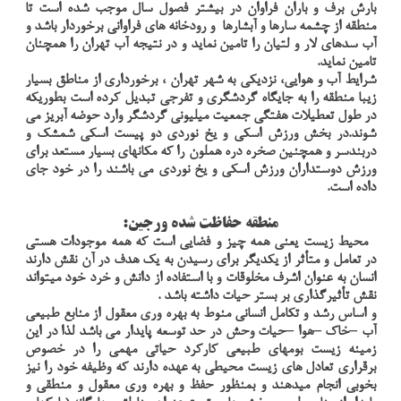
بارش برف و باران فراوان در بیشتر فصول سال موجب شده است تا
منطقه از چشمه سارها و آبشارها و رودخانه های فراوانی برخوردار باشد و
آب سدهای لار و لتیان را تامین نماید و در نتیجه آب تهران را همچنان
تامین نماید.
شرایط آب و هوایی، نزدیکی به شهر تهران ، برخورداری از مناطق بسیار
زیبا منطقه را به جایگاه گردشگری و تفرجی تبدیل کرده است بطوریکه
در طول تعطیلات هفتگی جمعیت میلیونی گردشگر وارد حوضه آبریز می
شوند.در بخش ورزش اسکی و یخ نوردی دو پیست اسکی شمشک و
دربندسر و همچنین صخره دره هملون را که مکانهای بسیار مستعد برای
ورزش دوستداران ورزش اسکی و یخ نوردی می باشند را در خود جای
داده است.
منطقه حفاظت شده ورجين:
محيط زيست يعني همه چيز و فضايي است كه همه موجودات هستي
در تعامل و متأثر از يكديگر براي رسيدن به يك هدف در آن نقش دارند
انسان به عنوان اشرف مخلوقات و با استفاده از دانش و خرد خود ميتواند
نقش تأثيرگذاري بر بستر حيات داشته باشد .
و اساس رشد و تكامل انساني منوط به بهره وري معقول از منابع طبيعي
آب –خاك –هوا –حيات وحش در حد توسعه پايدار مي باشد لذا در اين
زمينه زيست بومهاي طبيعي كاركرد حياتي مهمي را در خصوص
برقراري تعادل هاي زيست محيطي به عهده دارند كه وظيفه خود را نيز
بخوبي انجام ميدهند و بمنظور حفظ و بهره وري معقول و منطقي و