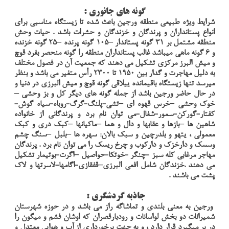
گونه هاي جانوري :
شرايط ويژه طبيعي منطقه ورجين باعث شده تا زيستگاه مناسبي براي
انواع پستانداران و پرندگان و خزندگان و حشرات باشد . حيات وحش
منطقه مشتمل بر 31 گونه پستاندار –105 گونه پرنده –25 گونه خزنده
و 6 گونه ماهي ميباشد غالب پستانداران منطقه را گونه منحصر بفرد قوچ
و ميش البرز مركزي تشكيل مي دهند كه جمعيت آن در فصول مختلف
به دليل مهاجرت و گدار بين 1950 تا 2300 رأس متغير مي باشد و بنظر
ميرسد تنها زيستگاه باقيمانده ييلاقي گونه قوچ و ميش البرزي در دنيا و
در حال حاضر ورجين باشد از جمله گونه هاي ديگر كل و بز وحشي –
خوك وحشي –خرس قهوه اي –تشي-پلنگ-گرگ-روباه-سياه گوش-
كفتار-گوركن-سمور-شغال-مي توان نام برد و پرندگاني از خانواده
شاهين ها –بازها و عقابها و دال و هما –ماكيانها –كبك دري و كبك
معمولي ، يتهو و بلدرچين و سبك بالان: سهره ها –بلبل –سنگ چشم
وسسك و دارخزك و داركوب و چرخ ريسك را مي توان نام برد . پرندگان
مهاجر مرغابي كله سبز -چنگر -خوتكا-حواصيل –اگرت-بوتيمار تشكيل
مي دهند .خزندگان شامل افعي البرزي–قفقازي-اگامها-لاسرتها و لاك
پشت مي باشند .
جاذبه گردشگري :
ورجين به معني بلندي و تماشاگه راز مي باشد و در حوزه شهرستان
شميرانات دو بخش لواسانات و رودبارقصران كه اوشان فشم و ميگون را
در بر ميگيرد قرار دارد ، و به جهت برخورداري از آب و هوايي معتدل و