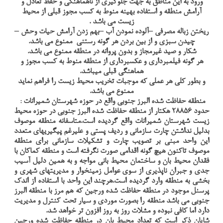
ورود به اين مناطق به جهت جلوگيري از ناهماهنگي و حفظ تعادل و
آرامش منطقه و استفاده بهينه منوط به كسب مجوز قبلي از محيط
زيست مي باشد .
ريختن زباله مصرفي –آلوده نمودن آب –بهم زدن آرامش حيات وحش –
چيدن سبزي و از بين بردن هر گونه رستني ممنوع مي باشد.
شكار و صيد غيرمجاز و بدون پروانه در منطقه ممنوع مي باشد.
هر گونه فيلمبرداري و عكسبرداري از منطقه منوط به كسب مجوز و
هماهنگي قبلی ميباشد.
و بطور کلی هر عملی که موجبات تخریب محیط زیست را فراهم نماید
ممنوع می باشد.
منطقه حفاظت شده البرز جنوبی واقع در حوزه شهرستان شمیرانات :
حدود 28856 هکتار از منطقه حفاظت شده البرز جنوبی در حوزه محیط
زیست شهرستان شمیرانات واقع گردیده است.متاسفانه منطقه موصوف
بدلیل نداشتن چارت سازمانی و ردیف پستی و علیرغم پیگیریهای متعدد
این واحد مبنی بر تصویب چارت و تشکیلات سازمانی برای منطقه
موصوف تاکنون هیچ گونه اقدامی صورت نگرفته است و منطقه کماکان با
فقدان محیط بان و ساختمان محیط بانی مواجه و به همین دلیل آسیب
جدی و جبران ناپذیری از سوی عوامل زمینخوار و مدیریتهای شهری و
بخشی به منطقه وارد گردیده است.هرچند این واحد با استفاده از اندک
پرسنل موجود در منطقه حفاظت شده ورجین که هم مرز با منطقه البرز
جنوبی می باشد منطقه را بصورت موردی و سیار تحت کنترل و مدیریت
دارد اما کافی نبوده و مشلات روز به روز افزون تر خواهد شد.
شایان ذکر است که تعداد محیط بان در منطقه حفاظت شده ورجین