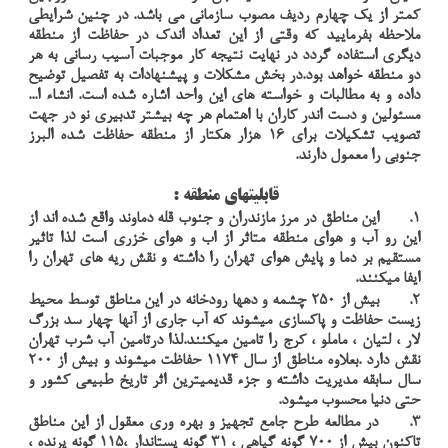
کمتر از یک چهارم ردیف مصوب سازمانی می باشد. در چنین شرایطی
ملاحظه بفرمایید که وقتی از این تعداد اندک در حفاظت از منطقه
دیگری استفاده گردد در نهایت نتیجه کار موجبات آسیب رسانی به هر
دو منطقه خواهد بود.در بخش مشکلات و پیشنهادات به تفصیل توضیح
داده و به مطالبات و خواسته های این واحد اشاره شده است. انشاء ا...
مسئولین و دست اندر کاران با اهتمام هر چه بیشتر تدبیری نو در جهت
تصویب تشکیلات برای 16 هزار هکتار از منطقه حفاظت شده البرز
جنوبی را معمول دارند.
قابلیتهای منطقه :
1.
این مناطق در مرز مازندران و جنوب قله دماوند واقع شده اند از
این رو آب و هوای منطقه متاثر از اب و هوای خزری است لذا تاثیر
مستقیم بر دما و پایش هوای تهران را داشته و نقش ریه های تهران را
ایفا میکنند.
2.
بیش از 250 چشمه و دهها رودخانه در این مناطق توسط محیط
زیست حفاظت و پاکسازی میشوند که آب جاری از آنها چهار سد بزرگ
لار ، لتیان ، ماملو ، کرج را تامین میکنند.لذا درتامین آب شرب تهران
نقش دارد .بعلاوه مناطق از سال 1174 حفاظت میشوند و بیش از 200
سال سابقه مدیریت داشته و جزء قدیمیترین اثر تاریخ طبیعی کشور و
حتی دنیا محسوب میشود.
3.
در مطالعه طرح جامع تجهیز و بهره وری معقول از این مناطق
تاکنون بیش از 700 گونه گیاهی ، 31 گونه پستاندار ،115 گونه پرنده ،