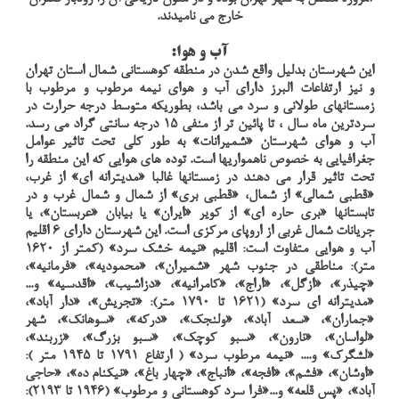
خارج می نامیدند.
آب و هوا:
این شهرستان بدلیل واقع شدن در منطقه کوهستانی شمال استان تهران
و نیز ارتفاعات البرز دارای آب و هوای نیمه مرطوب و مرطوب با
زمستانهای طولانی و سرد می باشد، بطوریکه متوسط درجه حرارت در
سردترین ماه سال ، تا پائین تر از منفی 15 درجه سانتی گراد می رسد.
آب و هوای شهرستان «شمیرانات» به طور کلی تحت تاثیر عوامل
جغرافیایی به خصوص ناهمواریها است. توده های هوایی که این منطقه را
تحت تاثیر قرار می دهند در زمستانها غالبا «مدیترانه ای» از غرب،
«قطبی شمالی» از شمال، «قطبی بری» از شمال و شمال غرب و در
تابستانها «بری حاره ای» از کویر «ایران» یا بیابان «عربستان»، یا
جریانات شمال غربی از اروپای مرکزی است. این شهرستان دارای 6 اقلیم
آب و هوایی متفاوت است: اقلیم «نیمه خشک سرد» (کمتر از 1620
متر): مناطقی در جنوب شهر «شمیران»، «محمودیه»، «فرمانیه»،
«چیذر»، «ازگل»، «اراج»، «کامرانیه»، «دزاشیب»، «اقدسیه» و...
«مدیترانه ای سرد» (1621 تا 1790 متر): «تجریش»، «دار آباد»،
«جماران»، «سعد آباد»، «ولنجک»، «درکه»، «سوهانک»، شهر
«لواسان»، «نارون»، «سبو کوچک»، «سبو بزرگ»، «زربند»،
«لشگرک» و.... «نیمه مرطوب سرد» ( ارتفاع 1791 تا 1945 متر ):
«اوشان»، «فشم»، «افجه»، «انباج»، «چهار باغ»، «نیکنام ده»، «حاجی
آباد»، «پس قلعه» و...«فرا سرد کوهستانی و مرطوب» (1946 تا 2193):