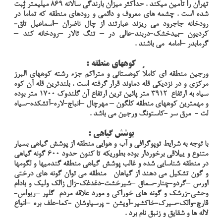
تهران را تأمين ميكند . حداكثر ميزان بارندگي سالانه 869 ميليمتر ثبت
شده است . چشمه هاي معروف و دائمي و رودهاي منطقه كه تماماً در
رودخانه جاجرود مي ريزند عبارتند از چال ناضران –اسماعيل تاق-
كرديون –بيدخشك-دربند-عالي در – تنگ تالار –رودخانه كند –
گرمابدر –امامه مي باشند .
كوههاي منطقه :
ورجين منطقه اي كاملاً كوهستاني و متراكم جزء رشته كوههاي البرز
مركزي و در نزديكي قله دماوند قرار گرفته است . بلندترين قله آن كوه
سياه به ارتفاع 3912 متر پائين ترين ارتفاع آن گلندوك 1700 متر بوده
و مهمترين كوههاي منطقه كلگون – مهرچال –انباج-لاره-آتشكده-سياه
لت - مرق سر -كاستونگ ورجين مي باشد .
پوشش گياهي :
با توجه به شرايط توپوگرافي و آب و هوايي منطقه از پوشش گياهي بسيار
متنوع و ييلاقي برخوردار بوده بطوريكه تا كنون حدود 600 گونه گياهي
در منطقه شناسايي شده و غالب پوشش گياهي منطقه گندميها و لگومها
و گون تشكيل مي دهند از گياهان منطقه مي توان گونه هاي درختي
اورس –گردو-چنار-سماق –شيرخشت-دغدغك-زال زالك وليك و بادام
وحشي-زرشك و گونه هاي خوراكي و مورد علاقه مردم گلپر –ريواس-
قارچ-والك-سيرك-خاكشير-آويشن - پرسياوشان -كما-علف بره –انواع
لاله ها و شقايق و زنبق نام برد .