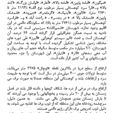
«میگون»، «امامه پایین»، «امامه بالا»، «آهار»، «لواسان بزرگ»، «کند
بالا» و...«فرا سرد کوهستانی بسیار مرطوب نوع الف» (2194 متر تا
2760 متر): «لالون»، «آبنیک»، «گرمابدر»، «جیرود»، «شمشک
پایین»، «شمشک بالا »، « در بندسر» ، « راحت آباد » و... «فراسرد
کوهستانی بسیار مرطوب (2761 متر به بالا) که سکونتگاه دائمی در این
اقلیم وجود ندارد. شهرستان «شمیرانات» سرزمینی است که در یک
ناحیه به نسبت همگن جغرافیایی قرار گرفته است، 94 درصد آن
کوهستان است و تحت تاثیر سیستم کوهزایی «البرز» طی دوره های
مختلف زمین شناسی تشکیل گردیده است. با توجه به مساحت این
شهرستان، 2/1 میلیارد متر مکعب متوسط سالیانه حجم آب های روان و
آب دهی سدهای «لار» و «لتیان»، این شهرستان را جزء محدود
شهرستانهای پر آب کشور قرار داده است.
ارتفاع از سطح دریا در بالاترین نقطه «توچال» 3975 متر می‌باشد،
متوسط نزولات جوی 400 میلی‌متر در سال است که با توجه به طبیعت
سرد و ارتفاعات بلند و کوهستانی این منطقه، عمدتا به صورت برف می
بارد.
ارتفاع برف در برخی از دره ها، شکاف کوهها و دامنه قلل بلند در فصل
زمستان به بیش از 20 متر رسیده و یخچالهایی را بوجود می آوردند که
تا بارش زمستان بعدی همچنان باقی می مانند. به همین دلیل،
سرچشمه رودخانه های این منطقه که از ذوب برف ها تغذیه می شوند، به
دلیل ذوب تدریجی برف دارای رژیم دائمی هستند.