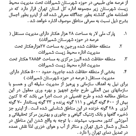
از عرصه های طبیعی در حوزه شهرستان شمیرانات تحت مدیریت محیط
زیست شهرستان زیر مجموعه اداره کل استان تهران قرار دارد که در
فصلنامه های گذشته بطور جداگانه معرفی شده اند از اینرو بطور اجمال
بشرح ذیل نسبت به معرفی مناطق موصوف اشاره خواهد شد .
1.
پارک ملی لار به مساحت 28 هزار هکتار دارای مدیریت مستقل (
عرصه در حوزه شهرستان شمیرانات)
2.
منطقه حفاظت شده ورجین به مساحت 27هزارهکتار تحت
مدیریت اداره محیط زیست شمیرانات
3.
منطقه حفاظت شده البرز مرکزی به مساحت 28856 هکتار تحت
مدیریت اداره محیط زیست شمیرانات
4.
بخشی از منطقه حفاظت شده جاجرود حدود 5000 هکتار دارای
مدیریت مستقل ( عرصه در حوزه شهرستان شمیرانات )
برای نیل به اهداف سازمانی و پرهیز از مدیریت سلیقه ای و همسو با
سازمانهای بین المللی طرح جامع تجهیز و بهره وری معقول در این
مناطق مطالعه شده و طرح تفصیلی در دست اجرا می باشد که تا کنون
بیش از 600 گونه گیاهی و 111 گونه پرنده و 33 گونه پستاندار -7 گونه
آبزی و 28 گونه خزنده در این مناطق شناسایی شده است . از اینرو جز
ذخیره گاهها و بانک ژنتیک گیاهی و جانوری و بهترین مرکز تحقیقاتی و
آموزشی کشور محسوب میشوند . با توجه به واقع شدن این مناطق در
شمال و شمال شرق تهران و متاثر از آب و هوای خزری لذا نقش عمده
در تعدیل دمای تهران را دارد .